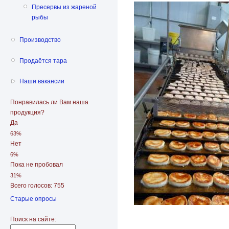
Пресервы из жареной
рыбы
Производство
Продаётся тара
Наши вакансии
Понравилась ли Вам наша
продукция?
Да
63%
Нет
6%
Пока не пробовал
31%
Всего голосов: 755
Старые опросы
Поиск на сайте: